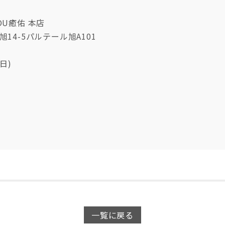
U癒佑 本店
14-5パルテール旭A101
曜日)
一覧に戻る