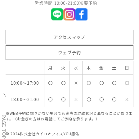
アクセスマップ
ウェブ予約
月
火
水
木
金
土
日
10:00〜17:00
〇
〇
×
〇
〇
〇
〇
18:00〜21:00
〇
〇
×
〇
〇
〇
×
​​​​​​​※WEB予約に空きがない場合でも実際の混雑状況と異なることがありま
す。​​​​​​​（お急ぎの方はお電話にてご予約を承ります。）
© 2024
株式会社カイロオフィスYOU癒佑