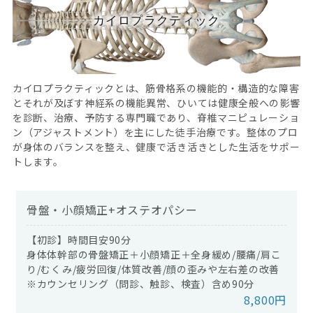
カイロプラクティック
カイロプラクティックとは、筋骨格系の機能的・構造的な障害
とそれが及ぼす神経系の機能異常、ひいては健康全般への影響
を診断、治療、予防する専門職であり、脊椎マニピュレーショ
ン（アジャストメント）を主にした徒手治療です。整体のプロ
が身体のバランスを整え、健康で活き活きとした生活をサポー
トします。
骨盤・小顔矯正+オステオパシー
【初診】時間目安90分
身体体幹部の骨盤矯正＋小顔矯正＋全身緩め/腰痛/肩こ
り/むくみ/疲労回復/体質改善/顔の歪みや左右差の改善
※カウンセリング（問診、触診、検査）含め90分
8,800円